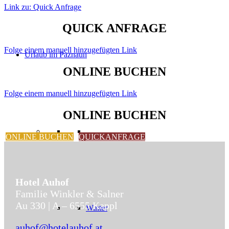
Link zu: Quick Anfrage
QUICK ANFRAGE
Folge einem manuell hinzugefügten Link
Urlaub im Paznaun
ONLINE BUCHEN
Folge einem manuell hinzugefügten Link
ONLINE BUCHEN
ONLINE BUCHEN
QUICKANFRAGE
Hotel Auhof
Familie Winkler & Salner
Au 330 | A – 6555 Kappl
Winter
auhof@hotelauhof.at