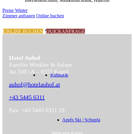
Internetanschluss, Minikühlschrank, Haarfön
Preise Winter
Zimmer anfragen
Online buchen
ONLINE BUCHEN
QUICKANFRAGE
Hotel Auhof
Familie Winkler & Salner
Au 330 | A – 6555 Kappl
Kulinarik
auhof@hotelauhof.at
+43 5445 6311
Fax: +43 5445 6311 33
Aprés Ski / Schupfa
Webcams Kappl