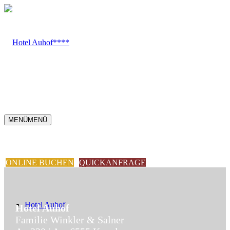
MENÜ
MENÜ
ONLINE BUCHEN
QUICKANFRAGE
Hotel Auhof
Hotel Auhof
Familie Winkler & Salner