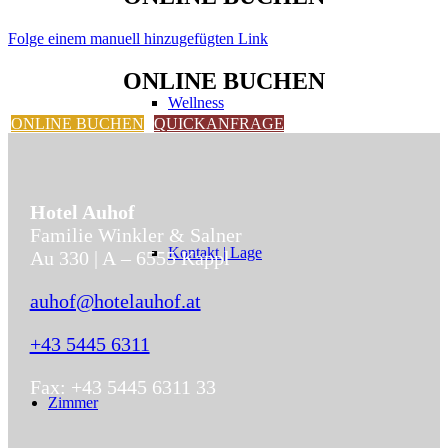
Folge einem manuell hinzugefügten Link
ONLINE BUCHEN
Wellness
ONLINE BUCHEN
QUICKANFRAGE
Hotel Auhof
Familie Winkler & Salner
Kontakt | Lage
Au 330 | A – 6555 Kappl
auhof@hotelauhof.at
+43 5445 6311
Fax: +43 5445 6311 33
Zimmer